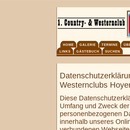
HOME
GALERIE
TERMINE
ÜB
LINKS
GÄSTEBUCH
SUCHEN
Datenschutzerkläru
Westernclubs Hoyer
Diese Datenschutzerklär
Umfang und Zweck der 
personenbezogenen Dat
innerhalb unseres Onli
verbundenen Webseiten