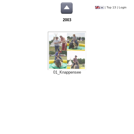
|
Top 13
|
Login
2003
01_Knappensee