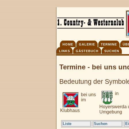
HOME
GALERIE
TERMINE
ÜB
LINKS
GÄSTEBUCH
SUCHEN
Termine - bei uns u
Bedeutung der Symbol
in
bei uns
im
Hoyerswerda 
Klubhaus
Umgebung
Liste
Suchen
E