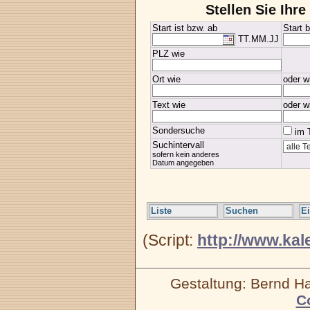
Stellen Sie Ih
Start ist bzw. ab
Start b
TT.MM.JJ
PLZ wie
Ort wie
oder w
Text wie
oder w
Sondersuche
im T
Suchintervall
sofern kein anderes
Datum angegeben
Liste
Suchen
E
(Script:
http://www.kal
Gestaltung: Bernd 
C