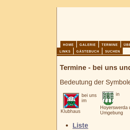
HOME
GALERIE
TERMINE
ÜB
LINKS
GÄSTEBUCH
SUCHEN
Termine - bei uns u
Bedeutung der Symbol
in
bei uns
im
Hoyerswerda 
Klubhaus
Umgebung
Liste